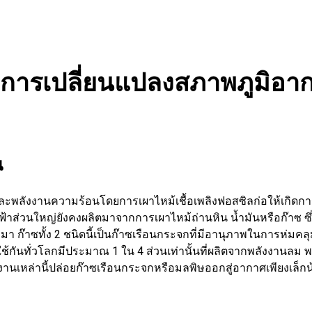
การเปลี่ยนแปลงสภาพภูมิอา
น
ะพลังงานความร้อนโดยการเผาไหม้เชื้อเพลิงฟอสซิลก่อให้เกิดกา
าส่วนใหญ่ยังคงผลิตมาจากการเผาไหม้ถ่านหิน น้ำมันหรือก๊าซ 
า ก๊าซทั้ง 2 ชนิดนี้เป็นก๊าซเรือนกระจกที่มีอานุภาพในการห่ม
่ใช้กันทั่วโลกมีประมาณ 1 ใน 4 ส่วนเท่านั้นที่ผลิตจากพลังงานล
งานเหล่านี้ปล่อยก๊าซเรือนกระจกหรือมลพิษออกสู่อากาศเพียงเล็กน้อ