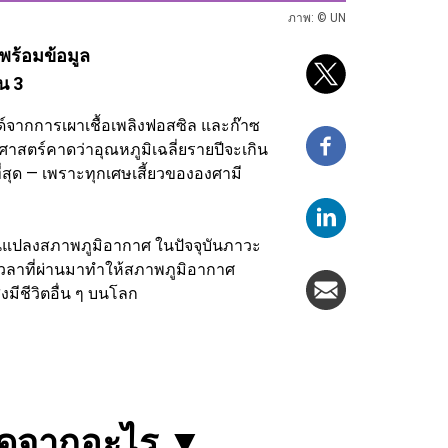
ภาพ: © UN
ร้อมข้อมูล
น 3
์จากการเผาเชื้อเพลิงฟอสซิล และก๊าซ
าศาสตร์คาดว่าอุณหภูมิเฉลี่ยรายปีจะเกิน
ี่สุด — เพราะทุกเศษเสี้ยวขององศามี
ยนแปลงสภาพภูมิอากาศ ในปัจจุบันภาวะ
ยะเวลาที่ผ่านมาทำให้สภาพภูมิอากาศ
ีชีวิตอื่น ๆ บนโลก
ิดจากอะไร
▼