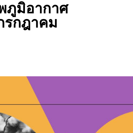
พภูมิอากาศ
่อกรกฎาคม