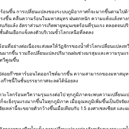
โลกร้อนขึ้น การเปลี่ยนแปลงของระบบภูมิอากาศก็จะมากขึ้นตามไปด้วย 
แรงขึ้น คลื่นความร้อนในมหาสมุทร ฝนตกหนัก ความแห้งแล้งทา
สบภัยแล้ง อัตราส่วนการเกิดพายุหมุนเขตร้อนที่รุนแรง ตลอดจน
ั้นดินเยือกแข็งคงตัวบริเวณขั้วโลกเหนือที่ลดลง
อนที่อย่างต่อเนื่องจะส่งผลให้วัฏจักรของน้ำทั่วโลกเปลี่ยนแปลงทว
มากขึ้น รวมถึงเปลี่ยนแปลงปริมาณฝนช่วงมรสุมและความรุนแรง
ทวีคูณขึ้น
การปล่อยก๊าซคาร์บอนไดออกไซด์มากขึ้น ความสามารถของมหาสมุ
ก๊าซนี้ในชั้นบรรยากาศจะลดได้น้อยลง
ภาวะโลกร้อนทวีความรุนแรงต่อไป ทุกภูมิภาคจะพบความเปลี่ยนแป
ะยิ่งรุนแรงมากขึ้นในทุกภูมิภาค เมื่ออุณหภูมิเพิ่มขึ้นเป็นปัจจัยเ
จัยเหล่านี้จะขยายตัวกว้างขึ้นเมื่อเทียบกับ 1.5 องศาเซลเซียส และ