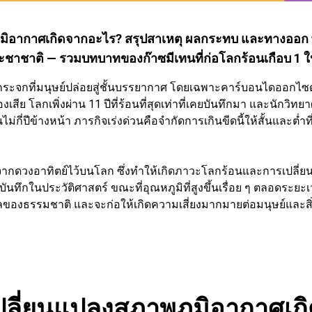
มิอากาศเกิดจากอะไร? สรุปสาเหตุ ผลกระทบ และทางออก พ
ะชาชาติ — รวมบทบาทของก๊าซมีเทนที่ก่อโลกร้อนเกือบ 1 ใ
ระจกที่มนุษย์ปล่อยสู่ชั้นบรรยากาศ โดยเฉพาะคาร์บอนไดออกไซด
ย โลกเพิ่งผ่าน 11 ปีที่ร้อนที่สุดเท่าที่เคยบันทึกมา และนักวิทย
ี่ปีข้างหน้า ภารกิจเร่งด่วนคือจำกัดการเกินขีดนี้ให้สั้นและต่ำท
จากดวงอาทิตย์ไว้บนโลก ซึ่งทำให้เกิดภาวะโลกร้อนและการเปลี่
รบันทึกในประวัติศาสตร์ ขณะที่อุณหภูมิที่สูงขึ้นเรื่อย ๆ ตลอดระ
ธรรมชาติ และจะก่อให้เกิดความเสี่ยงมากมายต่อมนุษย์และสิ่งม
ปลี่ยนแปลงสภาพภูมิอากาศเก