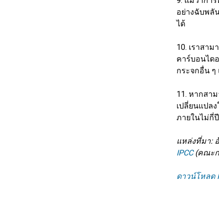
9. แม้ว่าก
อย่างฉับพลัน
ได้
10. เราสาม
คาร์บอนไดออ
กระจกอื่น ๆ 
11. หากสามา
เปลี่ยนแปลง
ภายในไม่กี่
แหล่งที่มา
IPCC
(คณะกร
ดาวน์โหลด 